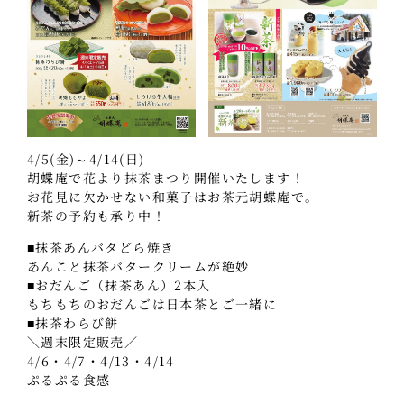
4/5(金)～4/14(日)
胡蝶庵で花より抹茶まつり開催いたします！
お花見に欠かせない和菓子はお茶元胡蝶庵で。
新茶の予約も承り中！
■抹茶あんバタどら焼き
あんこと抹茶バタークリームが絶妙
■おだんご（抹茶あん）2本入
もちもちのおだんごは日本茶とご一緒に
■抹茶わらび餅
＼週末限定販売／
4/6・4/7・4/13・4/14
ぷるぷる食感