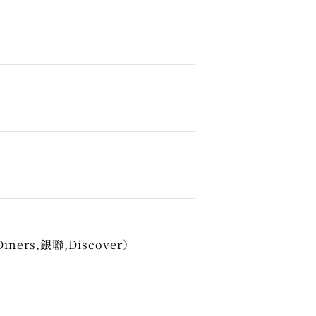
Diners,銀聯,Discover）