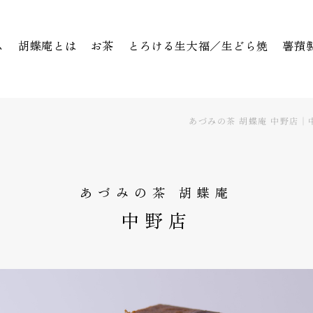
ム
胡蝶庵とは
お茶
とろける生大福／生どら焼
薯蕷
あづみの茶 胡蝶庵 中野店
あづみの茶 胡蝶庵
中野店