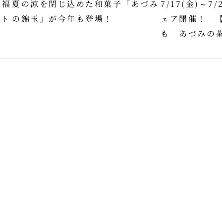
大福
夏の涼を閉じ込めた和菓子「あづみ
7/17(金)～7
フト
の錦玉」が今年も登場！
ェア開催！ 
も あづみの茶