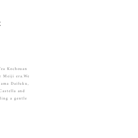
く
 Tea Kochouan
e Meiji era.We
 Nama Daifuku,
Castella and
ding a gentle
.