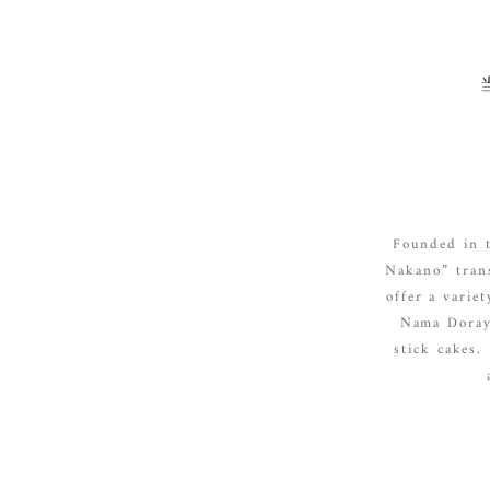
Founded in t
Nakano” trans
offer a varie
Nama Doraya
stick cakes.