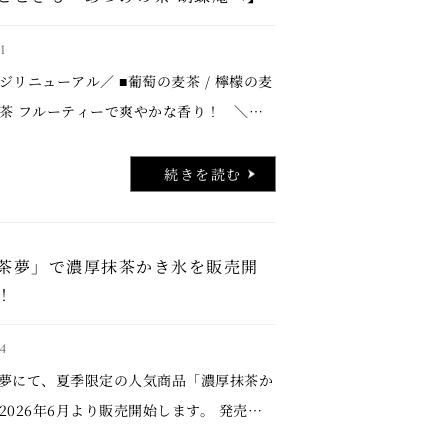
1
ジリニューアル／ ■葡萄の麦茶 / 檸檬の麦
の麦茶 フルーティーで爽やかな香り！ ＼
菓子の日／ ■水無月 / 抹茶水無月 健康を願
めて ＼爽やか生大福 …..
続きを読む
茶夢」で濃厚抹茶かき氷を販売開
！
4
夢にて、夏季限定の人気商品「濃厚抹茶か
2026年6月より販売開始します。 発売以
お客さまにご支持いただき、累計販売数は