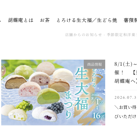
ム
胡蝶庵とは
お茶
とろける生大福／生どら焼
薯蕷
店舗からのお知らせ - 季節限定和洋
8/1(土
商品情報
催！ 【
胡蝶庵へ
2026.07.3
＼お買い得
びいただけ
シャインマ
ル ナガノ