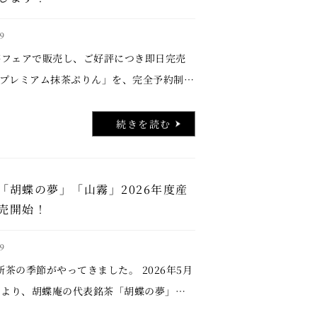
9
フェアで販売し、ご好評につき即日完売
プレミアム抹茶ぷりん」を、完全予約制・
再販売いたします。 前回販売時には予想
響をいただき、多くのお客様から再販売を
続きを読む
「胡蝶の夢」「山霧」2026年度産
売開始！
9
茶の季節がやってきました。 2026年5月
）より、胡蝶庵の代表銘茶「胡蝶の夢」
、2026年度産の新茶へ切り替わります。