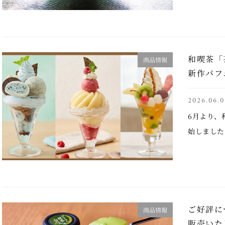
9,000
て、 …..
和喫茶「
商品情報
新作パフ
2026.06.0
6月より、
始しました
コミントパ
る「白桃と
わいを楽し
ご好評に
商品情報
販売いた