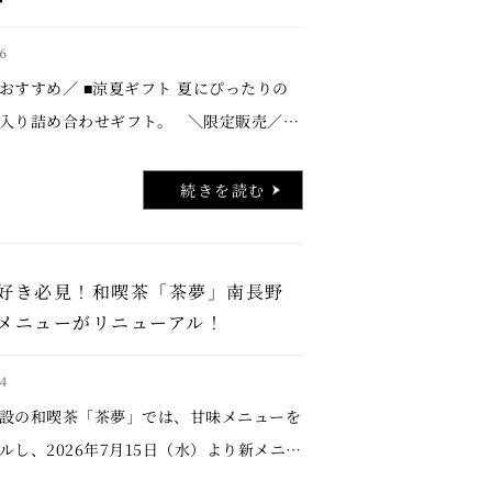
6
おすすめ／ ■涼夏ギフト 夏にぴったりの
入り詰め合わせギフト。 ＼限定販売／ ■
玉 安曇野の清流をイメージした夏の和菓
日は店舗により異なります。 ＼数量 …..
続きを読む
好き必見！和喫茶「茶夢」南長野
メニューがリニューアル！
4
設の和喫茶「茶夢」では、甘味メニューを
ルし、2026年7月15日（水）より新メニュ
開始いたします。 今回のリニューアルで