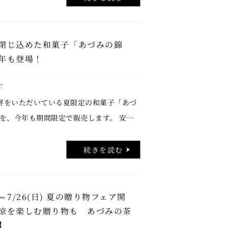
閉じ込めた和菓子「あづみの錦
年も登場！
7
評をいただいている夏限定の和菓子「あづ
を、今年も期間限定で販売します。 安曇
な水辺をイメージした涼やかな錦玉に、今
のある青色を加え、水面のきらめきをより
続きを読む
まし …..
金)～7/26(日) 夏の贈り物フェア開
涼を楽しむ贈り物も あづみの茶
】