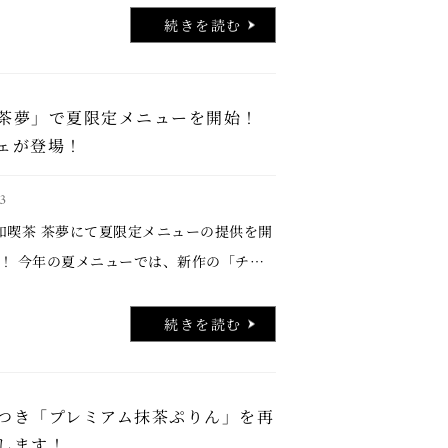
杯を突破。 胡蝶庵の夏を代表する人気商品とし
続きを読む
茶夢」で夏限定メニューを開始！
ェが登場！
3
和喫茶 茶夢にて夏限定メニューの提供を開
！ 今年の夏メニューでは、新作の「チョ
フェ」をはじめ、毎年ご好評いただいてい
ラズベリーのパフェ」、どこか懐かしい味
続きを読む
める「フルーツポ …..
つき「プレミアム抹茶ぷりん」を再
します！