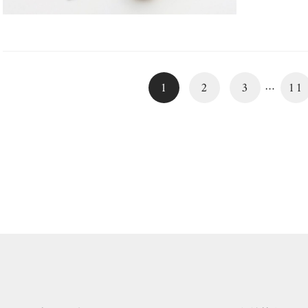
近年は、茶
…
1
2
3
11