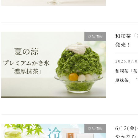
は、多くの
じ茶」メ …
和喫茶「
商品情報
発売！
2026.07.0
和喫茶「茶
厚抹茶」「
始します。
杯を突破し
の夏さらに
6/12(
商品情報
やかなひ