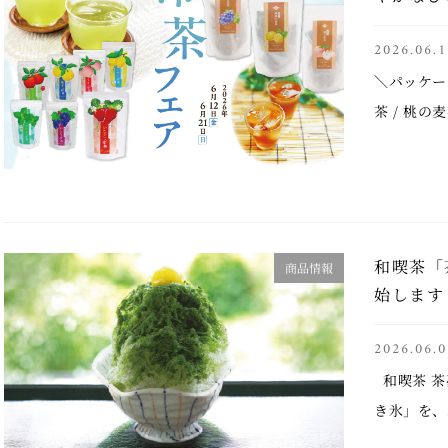
2026.06.1
＼パッケー
茶 / 桃
6/16は和
う想いを込
和喫茶「
商品情報
始します
2026.06.0
和喫茶 茶
き氷」を、
来、多くの