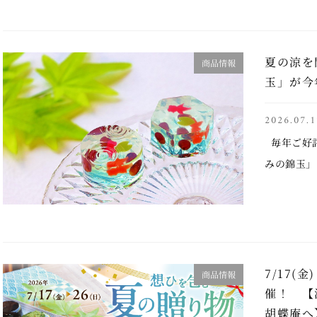
夏の涼を
商品情報
玉」が今
2026.07.1
毎年ご好
みの錦玉」
野の清らか
年は透明感
美しく表現し
7/17(
商品情報
催！ 【
胡蝶庵へ