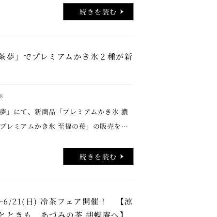
お客さまからご好評いただいている「ほう
続きを読む
..
茶夢」でプレミアムかき氷２種が新
8
夢」にて、新商品「プレミアムかき氷 濃
プレミアムかき氷 至福の苺」の販売を開
 毎年ご好評をいただき、累計販売数9,000
た夏の人気商品「濃厚抹茶かき氷」が、こ
続きを読む
進化して新登 …..
金)~6/21(日) 冷茶フェア開催！ 【涼
とときも あづみの茶 胡蝶庵へ】