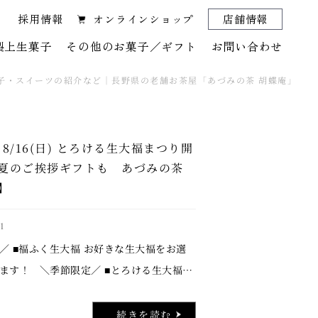
採用情報
オンラインショップ
店舗情報
製上生菓子
その他のお菓子／ギフト
お問い合わせ
菓子・スイーツの紹介など｜長野県の老舗お茶屋「あづみの茶 胡蝶庵」
)～8/16(日) とろける生大福まつり開
夏のご挨拶ギフトも あづみの茶
】
1
／ ■福ふく生大福 お好きな生大福をお選
ます！ ＼季節限定／ ■とろける生大福
スカット ■とろける生大福 ナガノパープ
パープルが新登場！ ＼まとめ買い …..
続きを読む