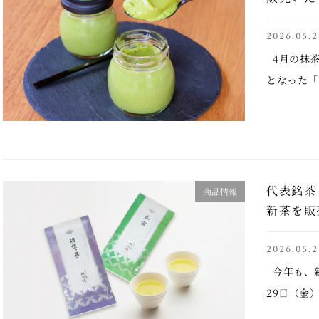
2026.05.2
4月の抹茶
となった「
数量限定で
を上回る反
望 …..
代表銘茶
商品情報
新茶を販
2026.05.2
今年も、新
29日（金
「山霧」が