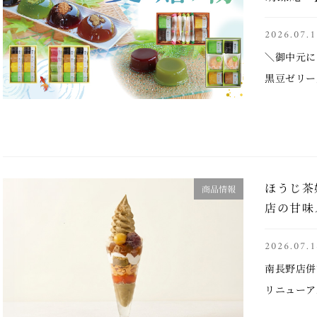
2026.07.1
＼御中元に
黒豆ゼリー
あづみの錦
子。 販売
ほうじ茶
商品情報
店の甘味
2026.07.1
南長野店併
リニューア
ーの販売を