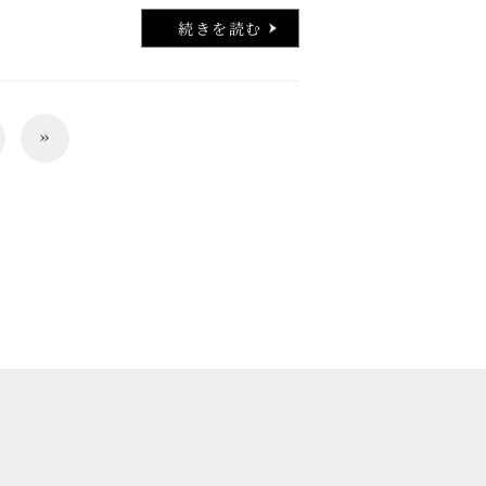
葉を取り巻く環境は大きく変化して …..
続きを読む