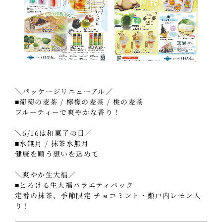
＼パッケージリニューアル／
■葡萄の麦茶 / 檸檬の麦茶 / 桃の麦茶
フルーティーで爽やかな香り！
＼6/16は和菓子の日／
■水無月 / 抹茶水無月
健康を願う想いを込めて
＼爽やか生大福／
■とろける生大福バラエティパック
定番の抹茶、季節限定 チョコミント・瀬戸内レモン入
り！