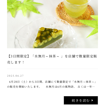
【3日間限定】「水無月～抹茶～ 」を店舗で数量限定販
売します！
2025.06.27
6月28日（土）から3日間、店舗にて数量限定で「水無月～抹茶～」
の販売を開始いたします。 水無月は6月の風物詩。 古くは一年の折
り返しである6月30日に、半年の厄を祓い、 残り半年の無病息災
…..
続きを読む