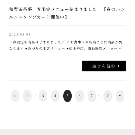
和喫茶茶夢 春限定メニュー始まりました 【春のルン
ルンスタンプカード開催中】
2025.03.05
＼春限定新商品はじまりました／ ＜お食事＞※店舗ごとに商品が異
なります ■あづみの本店メニュー ■松本寿店、南長野店メニュー ＜
甘味＞※店舗ごとに商品が異なります ■あづみの本店メニュー ■松本
寿店メニュー ■南長野店メ …..
続きを読む
…
…
1
3
4
5
6
7
9