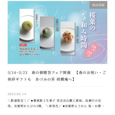
商品情報
3/14~3/23 春の御贈答フェア開催 【春のお祝い・ご
挨拶ギフトも あづみの茶 胡蝶庵へ】
2025.03.14
＼数量限定！／ ■薯蕷製上生菓子 常念岳山麓に裏桜、高瀬川の花
筏、安曇野わらびの3種。 ＼新発売／ ■安曇野ようかん 塩・お濃
茶・小豆の3種をご用意！ ———&#8212 …..