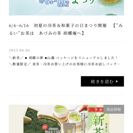
6/6~6/16 初夏の冷茶＆和菓子の日まつり開催 【”み
るい”お茶は あづみの茶 胡蝶庵へ】
2025.06.06
＼新茶／ ■ 胡蝶の夢 ■山霧 パッケージをリニューアルしました！
＼数量限定／ 麦茶・冷茶お買い上げのお客様に冷茶お試しパックプ
レゼント！ ■檸檬の麦茶／葡萄の麦茶 ■フレーバー冷茶シリーズ 冷
茶はレモン …..
続きを読む
商品情報