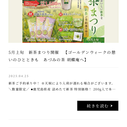
5月上旬 新茶まつり開催 【ゴールデンウィークの憩
いのひとときも あづみの茶 胡蝶庵へ】
2025.04.25
新茶ご予約承り中！ ※天候により入荷が遅れる場合がございます。
＼数量限定／ ■鹿児島県産 詰めたて新茶 特別価格！ 200g入で本体
価格2,200円相当が1,580円！（税込1,707円) …..
続きを読む