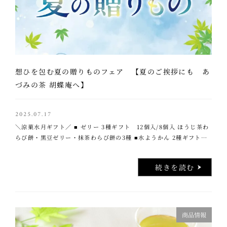
想ひを包む夏の贈りものフェア 【夏のご挨拶にも あ
づみの茶 胡蝶庵へ】
2025.07.17
＼涼菓水月ギフト／ ■ ゼリー 3種ギフト 12個入/8個入 ほうじ茶わ
らび餅・黒豆ゼリー・抹茶わらび餅の3種 ■水ようかん 2種ギフト 6
個入 小豆・抹茶の2種 ＼数量限定 新商品！／ ■モナま大福入り
…..
続きを読む
商品情報