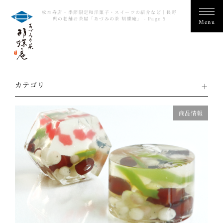
松本寿店 - 季節限定和洋菓子・スイーツの紹介など｜長野
県の老舗お茶屋「あづみの茶 胡蝶庵」 - Page 5
カテゴリ
商品情報