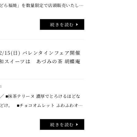
どら福焼」を数量限定で店頭販売いたしま
ラボ商品ラインアップ ・生！どら福焼き
手焼きのどら皮に、あんこと抹茶生大福を
続きを読む
…..
)~2/15(日) バレンタインフェア開催
和スイーツは あづみの茶 胡蝶庵
1
／ ■抹茶テリーヌ 濃厚でとろけるほどな
どけ。 ■チョコオムレット ふわふわオム
に、濃厚チョコクリームをたっぷり。 ＼
っち派？／ ■とろけるチョコミント …..
続きを読む