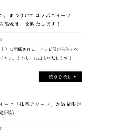
ン。まつりにてコラボスイーツ
ら福焼き」を販売します！
0
（土）に開催される、テレビ信州主催イベ
チャン。まつり」に出店いたします！ そ
、「マイチャン。まつり」とのコラボスイ
どら福焼き」を販売します。 &nb …..
続きを読む
イーツ「抹茶テリーヌ」が数量限定
売開始！
8