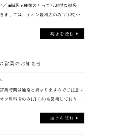
／ ■福袋 6種類のとってもお得な福袋！
きましては、イオン豊科店のみ1/1(木)よ
します。 他店舗は1/2(金)より販売開始と
＼新年限定／ ■干支ど …..
続きを読む
の営業のお知らせ
6
営業時間は通常と異なりますのでご注意く
オン豊科店のみ1/1 (木)も営業しておりま
25年もたくさんのご愛顧を賜り、ありがと
した。今年もあづみの茶胡蝶庵のお茶とお
続きを読む