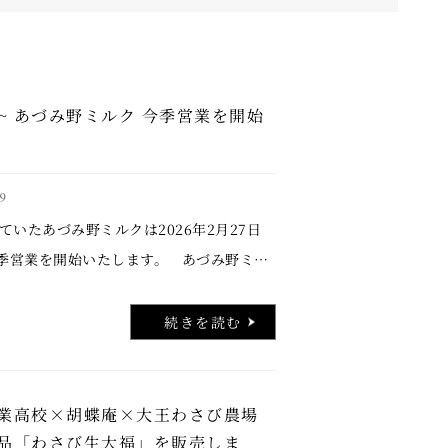
金)~ あづみ野ミルク 今季営業を開始
9
ていたあづみ野ミルクは2026年2月27日
今季営業を開始いたします。 あづみ野ミル
弁当・お惣菜大賞2026でスイーツ部門最
賞した、はらぺこチーズケーキもお買い求
続きを読む
業高校×胡蝶庵×大王わさび農場
品「わさび生大福」を販売しま