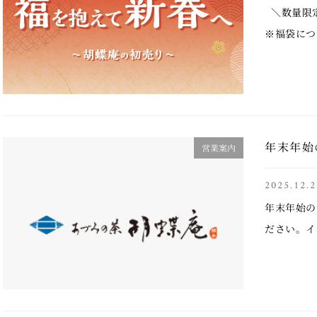
＼数量限定
※福袋につ
り販売いた
なります。 
年末年始
営業案内
2025.12.2
年末年始の
ださい。イ
す。 20
うございま
菓子は …..