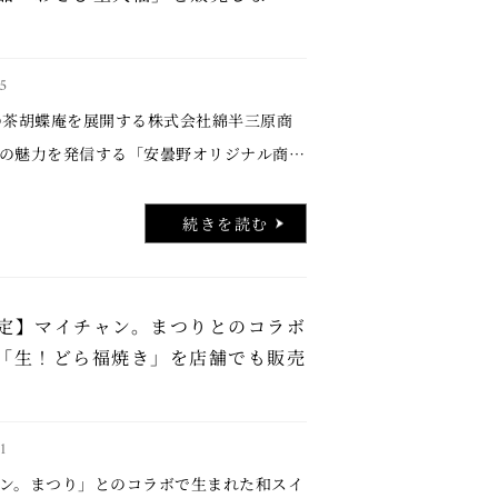
5
茶胡蝶庵を展開する株式会社綿半三原商
の魅力を発信する「安曇野オリジナル商品
ェクト」に参加し、南安曇農業高校の皆さ
た「わさび生大福」を販売することになり
続きを読む
定】マイチャン。まつりとのコラボ
「生！どら福焼き」を店舗でも販売
1
ン。まつり」とのコラボで生まれた和スイ