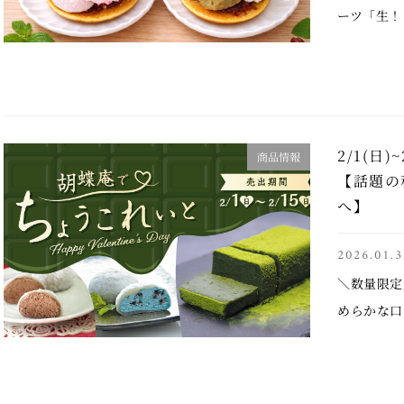
ーツ「生！
す。 ◆コ
（抹茶） 
丸ごとサン 
2/1(日
商品情報
【話題の
へ】
2026.01.3
＼数量限定
めらかな口
レット生地
あなたはど