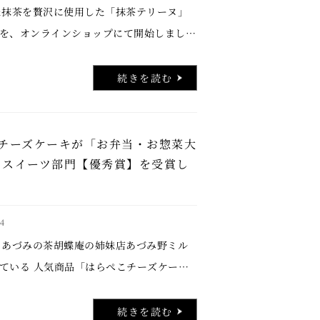
抹茶を贅沢に使用した「抹茶テリーヌ」
を、オンラインショップにて開始しまし
テリーヌは、2026年1月14日発売の雑誌
（No.2479号／チョコレートLOVE2026
続きを読む
チーズケーキが「お弁当・お惣菜大
6」スイーツ部門【優秀賞】を受賞し
4
あづみの茶胡蝶庵の姉妹店あづみ野ミル
ている 人気商品「はらぺこチーズケー
国スーパーマーケット協会主催 「お弁
大賞2026」スイーツ部門において【優秀
続きを読む