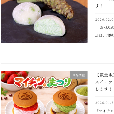
す！
2026.02.0
あづみの
店は、地域
開発プロジ
んが考案し
まし …..
【数量限
商品情報
スイーツ
します！
2026.01.3
「マイチャ