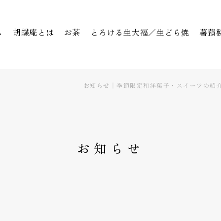
ム
胡蝶庵とは
お茶
とろける生大福／生どら焼
薯蕷
お知らせ｜季節限定和洋菓子・スイーツの紹介な
お知らせ