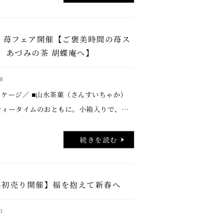
/18 苺フェア開催【ご褒美時間の苺ス
 あづみの茶 胡蝶庵へ】
8
ージ／ ■山水茶菓（さんすいちゃか）
ティータイムのおともに。小箱入りで、ち
プチプレゼントにもおすすめ！ ＼数量限
大福 1/9(金)～1 …..
続きを読む
6年初売り開催】福を抱えて新春へ
1