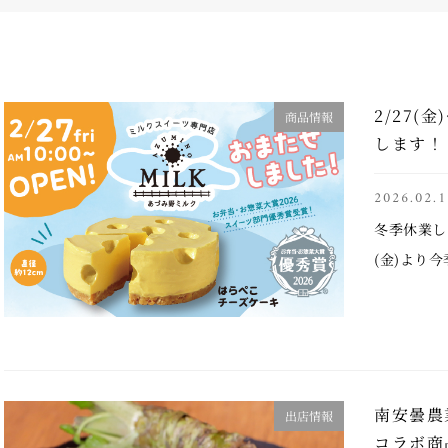
2/27(
商品情報
します！
2026.02.1
冬季休業し
(金)より
クでは、お
優秀賞を受
めい …..
南安曇農
出店情報
コラボ商