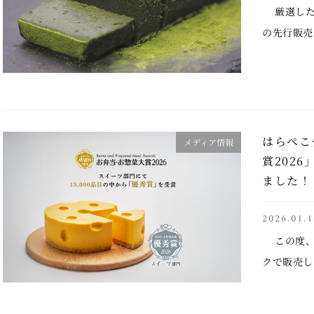
厳選した
の先行販売
た。 抹茶
『anan』
…..
はらぺこ
メディア情報
賞202
ました！
2026.01.1
この度、
クで販売し
キ」が、全
当・お惣菜